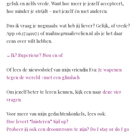
geluk en zelfs vrede. Want hoe meer je jezelf accepteert,
hoe minder je strijdt – met jezelf én met anderen.
Dus ik vraag je nogmaals: wat heb jij liever? Gelijk, of vrede?
App 0627249972 of mailme@mailevelien.nl als je het daar
eens over wilt hebben.
←
Ik? Superieur? Nou en of
Of lees de nieuwsbrief van mijn vriendin Eva:
Je wapenen
tegen de wereld #met een glimlach
Om jezelf beter te leren kennen, kijk een naar
deze vier
vragen
.
Voor meer van mijn gedachtenkonkels, lees ook:
Hoe levert “luisteren” tijd op?
Probeer jij ook een droomvrouw te zijn? Do I stay or do I go