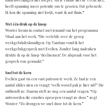
samenwerkingen niet soepel. Als je elkaar niet in ’t echt ziet,
heeft spanning meer potentie om te groeien. Dat gebeurde.
Ik kon die spanning niet kwijt, want: ik zat thuis.”
Met één druk op de knop
Wouter kwam in contact met iemand van het programma
Vitaal aan het werk. “Die vertelde over de groep
werkgelukdeskundigen. Op Tamtam vond ik het
werkgelukgesprek met Evelien. Zonder lang nadenken
drukte ik op de knop ‘deelnemen’. De afspraak voor het
gesprek was gemaakt.”
Snel tot de kern
Evelien gaat via een vast patroon te werk. Ze laat je een
aantal slides zien en vraagt: ‘welk woord pak je hier uit?’ Die
onthoudt ze. Daarna stelt ze nog een aantal vragen. “Op
antwoorden die emoties oproepen vraagt ze door.” zegt
Wouter: “Zo drongen we snel door tot de kern.”