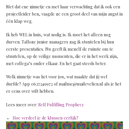
Met dat ene zinnetje en met haar verwachting dat ik ook een
projectleider ben, vaagde ze een groot deel van mijn angst in
één klap weg.
Ik heb WEL in huis, wat nodig is. Ik moet het alleen nog
durven. Talloze junior managers zag ik stuntelen bij hun
eerste presentaties. Nu geeft ik mezelf de ruimte om te
stuntelen, op de veilige momenten, die er in het werk zijn,
met collega’s onder elkaar. En het gaat steeds beter.
Welk zinnetje was het voor jou, wat maakte dat jij wel
durfde? App 0627249972 of mailme@mailevelien.nl als je het
er eens over wilt hebben.
Lees meer over:
Self Fulfilling Prophecy
←
Hoe verdeel je de klussen eerlijk?