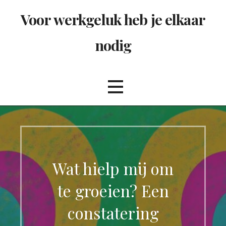
Ga
Voor werkgeluk heb je elkaar
naar
de
nodig
inhoud
Wat hielp mij om
te groeien? Een
constatering