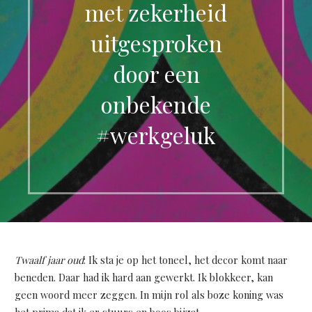
met zekerheid
uitgesproken
door een
onbekende
#werkgeluk
Twaalf jaar oud
: Ik sta je op het toneel, het decor komt naar
beneden. Daar had ik hard aan gewerkt. Ik blokkeer, kan
geen woord meer zeggen. In mijn rol als boze koning was
het prima dat ik er stuurs en boos bijzat.