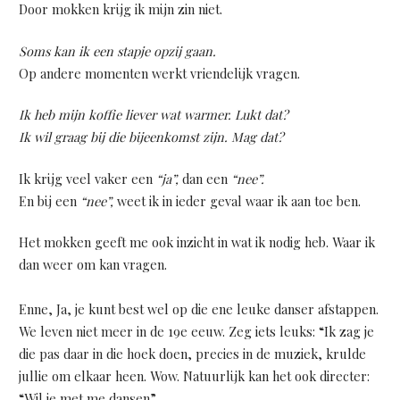
Door mokken krijg ik mijn zin niet.
Soms kan ik een stapje opzij gaan.
Op andere momenten werkt vriendelijk vragen.
Ik heb mijn koffie liever wat warmer. Lukt dat?
Ik wil graag bij die bijeenkomst zijn. Mag dat?
Ik krijg veel vaker een
“ja”,
dan een
“nee”.
En bij een
“nee”,
weet ik in ieder geval waar ik aan toe ben.
Het mokken geeft me ook inzicht in wat ik nodig heb. Waar ik
dan weer om kan vragen.
Enne, Ja, je kunt best wel op die ene leuke danser afstappen.
We leven niet meer in de 19e eeuw. Zeg iets leuks: “Ik zag je
die pas daar in die hoek doen, precies in de muziek, krulde
jullie om elkaar heen. Wow. Natuurlijk kan het ook directer:
“Wil je met me dansen”.