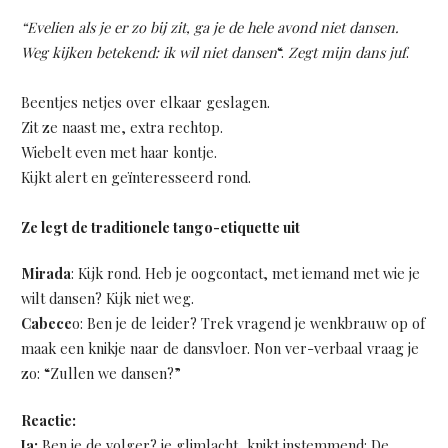
“Evelien als je er zo bij zit, ga je de hele avond niet dansen.
Weg kijken betekend: ik wil niet dansen
“.
Zegt mijn dans juf
.
Beentjes netjes over elkaar geslagen.
Zit ze naast me, extra rechtop.
Wiebelt even met haar kontje.
Kijkt alert en geïnteresseerd rond.
Ze legt de traditionele tango-etiquette uit
Mirada
: Kijk rond. Heb je oogcontact, met iemand met wie je
wilt dansen? Kijk niet weg.
Cabece
o: Ben je de leider? Trek vragend je wenkbrauw op of
maak een knikje naar de dansvloer. Non ver-verbaal vraag je
zo: “Zullen we dansen?”
Reactie:
Ja:
Ben je de volger? je glimlacht, knikt instemmend: De