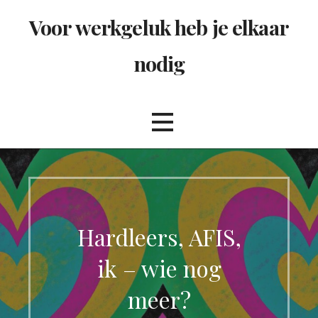
Ga
Voor werkgeluk heb je elkaar
naar
de
nodig
inhoud
Hardleers, AFIS,
ik – wie nog
meer?