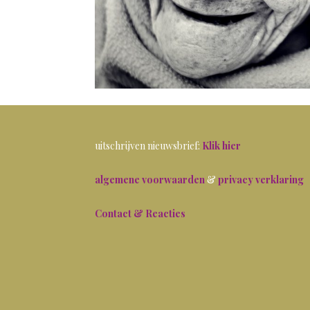
uitschrijven nieuwsbrief:
Klik hier
algemene voorwaarden
&
privacy verklaring
Contact & Reacties