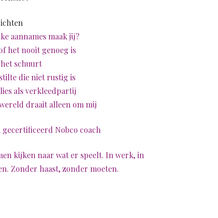
ichten
ke aannames maak jij?
of het nooit genoeg is
 het schuurt
stilte die niet rustig is
lies als verkleedpartij
wereld draait alleen om mij
 gecertificeerd Nobco coach
en kijken naar wat er speelt. In werk, in
en. Zonder haast, zonder moeten.