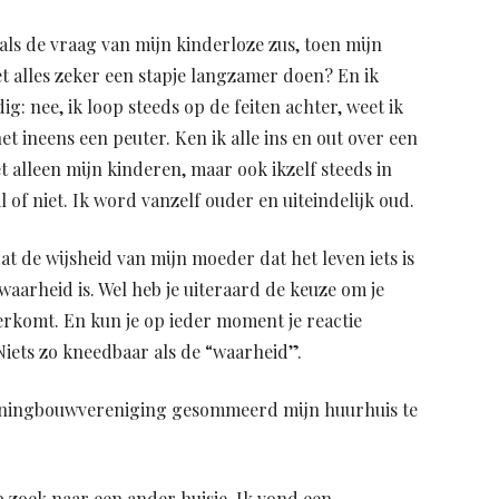
als de vraag van mijn kinderloze zus, toen mijn
et alles zeker een stapje langzamer doen? En ik
g: nee, ik loop steeds op de feiten achter, weet ik
t ineens een peuter. Ken ik alle ins en out over een
et alleen mijn kinderen, maar ook ikzelf steeds in
l of niet. Ik word vanzelf ouder en uiteindelijk oud.
t de wijsheid van mijn moeder dat het leven iets is
aarheid is. Wel heb je uiteraard de keuze om je
verkomt. En kun je op ieder moment je reactie
iets zo kneedbaar als de “waarheid”.
oningbouwvereniging gesommeerd mijn huurhuis te
op zoek naar een ander huisje. Ik vond een