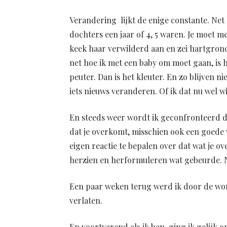
Verandering lijkt de enige constante. Net 
dochters een jaar of 4, 5 waren. Je moet m
keek haar verwilderd aan en zei hartgrondi
net hoe ik met een baby om moet gaan, is he
peuter. Dan is het kleuter. En zo blijven ni
iets nieuws veranderen. Of ik dat nu wel wi
En steeds weer wordt ik geconfronteerd da
dat je overkomt, misschien ook een goede w
eigen reactie te bepalen over dat wat je o
herzien en herformuleren wat gebeurde. N
Een paar weken terug werd ik door de w
verlaten.
En voortvarend als ik ben, ging ik gelijk 