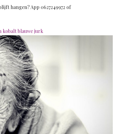
 blijft hangen? App 0627249972 of
 kobalt blauwe jurk