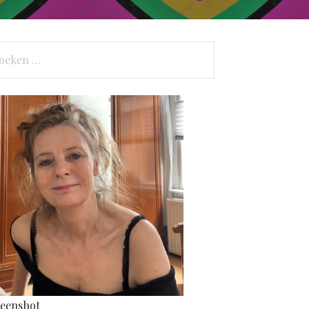
eken
r:
eenshot