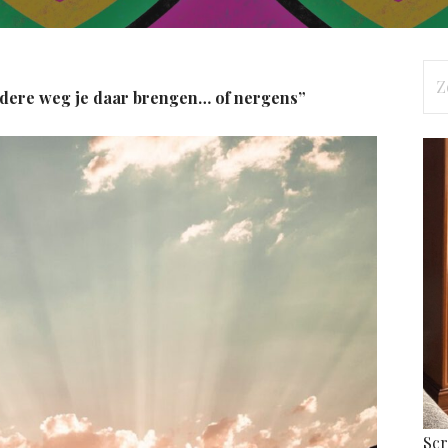
Zo
 iedere weg je daar brengen… of nergens”
naa
Scr