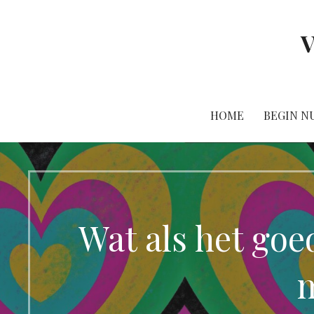
Ga
naar
V
de
inhoud
HOME
BEGIN NU
Wat als het goed
m