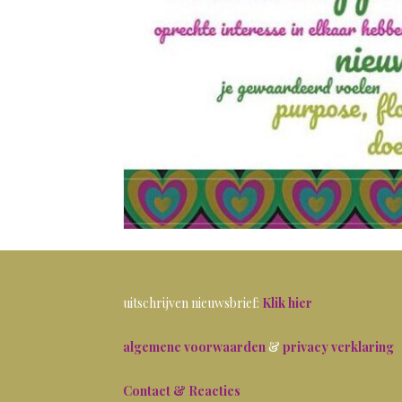
uitschrijven nieuwsbrief:
Klik hier
algemene voorwaarden
&
privacy verklaring
Contact & Reacties