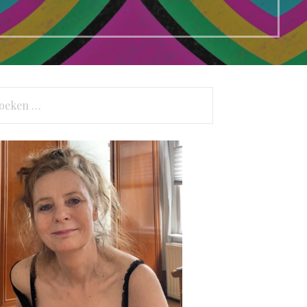
eken
r: