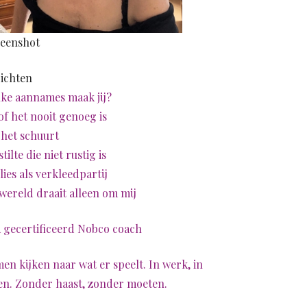
eenshot
ichten
ke aannames maak jij?
of het nooit genoeg is
 het schuurt
stilte die niet rustig is
lies als verkleedpartij
wereld draait alleen om mij
 gecertificeerd Nobco coach
en kijken naar wat er speelt. In werk, in
en. Zonder haast, zonder moeten.