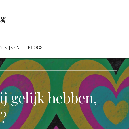
ig
N KIJKEN
BLOGS
ij gelijk hebben,
n?