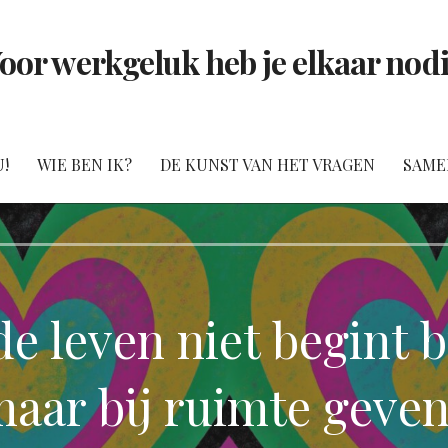
oor werkgeluk heb je elkaar nod
!
WIE BEN IK?
DE KUNST VAN HET VRAGEN
SAME
e leven niet begint b
aar bij ruimte geve