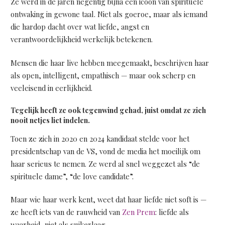
Ze werd in de jaren negentig bijna een icoon van spirituele
ontwaking in gewone taal. Niet als goeroe, maar als iemand
die hardop dacht over wat liefde, angst en
verantwoordelijkheid werkelijk betekenen.
Mensen die haar live hebben meegemaakt, beschrijven haar
als open, intelligent, empathisch — maar ook scherp en
veeleisend in eerlijkheid.
Tegelijk heeft ze ook tegenwind gehad, juist omdat ze zich
nooit netjes liet indelen.
Toen ze zich in 2020 en 2024 kandidaat stelde voor het
presidentschap van de VS, vond de media het moeilijk om
haar serieus te nemen. Ze werd al snel weggezet als “de
spirituele dame”, “de love candidate”.
Maar wie haar werk kent, weet dat haar liefde niet soft is —
ze heeft iets van de rauwheid van
Zen Prem
: liefde als
waarheid, niet als suikerlaag.