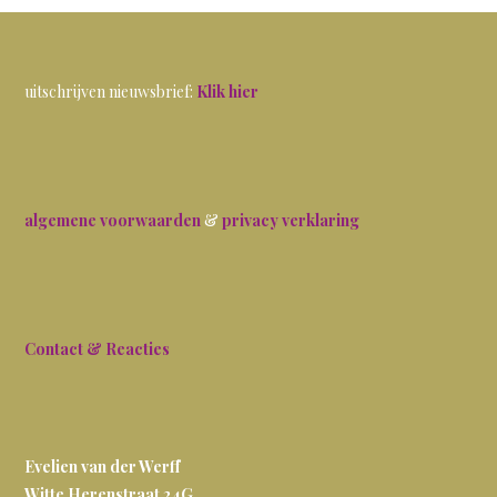
uitschrijven nieuwsbrief:
Klik hier
algemene voorwaarden
&
privacy verklaring
Contact & Reacties
Evelien van der Werff
Witte Herenstraat 24G